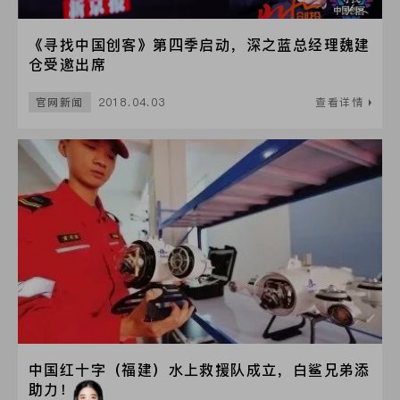
《寻找中国创客》第四季启动，深之蓝总经理魏建
仓受邀出席
官网新闻
2018.04.03
查看详情
中国红十字（福建）水上救援队成立，白鲨兄弟添
助力！