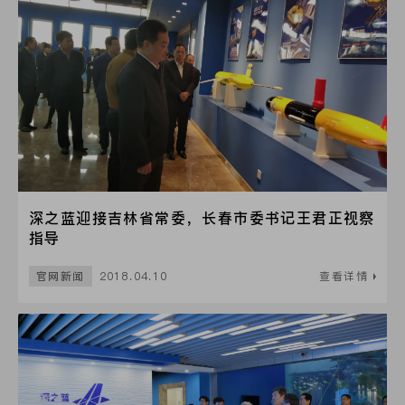
深之蓝迎接吉林省常委，长春市委书记王君正视察
指导
官网新闻
2018.04.10
查看详情