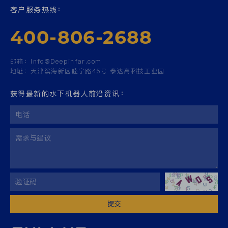
客户服务热线：
400-806-2688
邮箱：
Info@Deepinfar.com
地址：
天津滨海新区睦宁路45号 泰达高科技工业园
获得最新的水下机器人前沿资讯：
提交