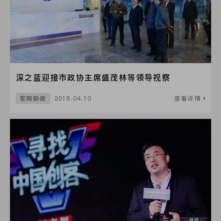
深之蓝迎接市政协主席盛茂林等领导视察
官网新闻
2018.04.10
查看详情