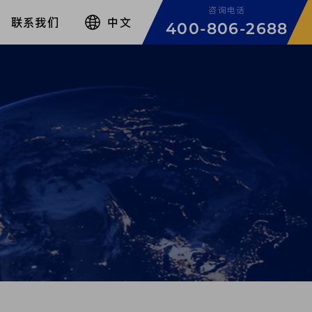
咨询电话
联系我们
中文
400-806-2688