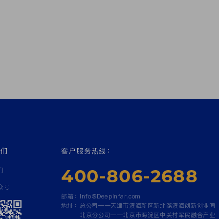
我们
客户服务热线：
400-806-2688
们
众号
邮箱：
Info@Deepinfar.com
地址：
总公司——天津市滨海新区新北路滨海创新创业园
北京分公司——北京市海淀区中关村军民融合产业