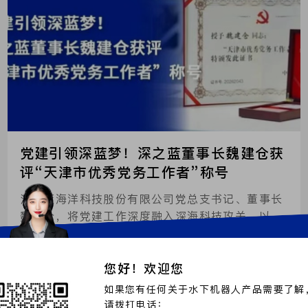
党建引领深蓝梦！深之蓝董事长魏建仓获
评“天津市优秀党务工作者”称号
深之蓝海洋科技股份有限公司党总支书记、董事长
魏建仓，将党建工作深度融入深海科技攻关，以实
业报国精神推动产业创新发展，荣膺“天津市优秀
党务工作者”称号。
官网新闻
2026.07.15
查看详情
您好！欢迎您
如果您有任何关于水下机器人产品需要了解
请拨打电话：