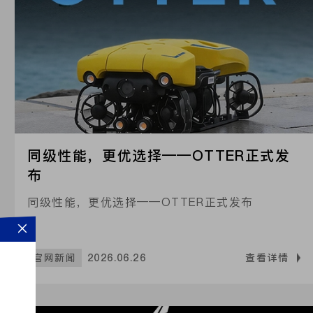
同级性能，更优选择——OTTER正式发
布
同级性能，更优选择——OTTER正式发布
官网新闻
2026.06.26
查看详情
，