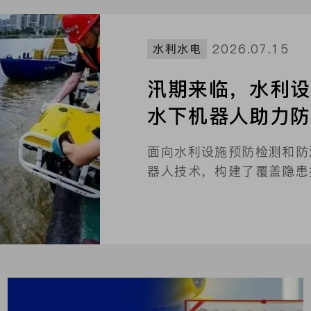
2026.07.15
水利水电
汛期来临，水利设
水下机器人助力防
面向水利设施预防检测和防
器人技术，构建了覆盖隐患
方案。