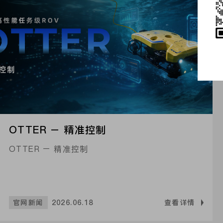
OTTER – 精准控制
OTTER – 精准控制
官网新闻
2026.06.18
查看详情