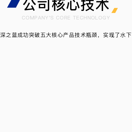
公司核心技术
COMPANY'S CORE TECHNOLOGY
，深之蓝成功突破五大核心产品技术瓶颈，实现了水下
攻克了智能导航与自主决策关键技术，实现了水下探测
境下仍能保持精准作业，极大拓展了应用边界。大范围
推重比电动推进技术的创新，为各类水下装备提供了强
业机械手技术，则实现了水下复杂精细作业的革命性