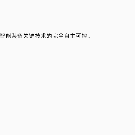
智能装备关键技术的完全自主可控。
的智能化突破。复杂水域缆控水下机器人全
长航时水下滑翔推进技术的突破，为海洋科
劲可靠的动力保障。水下主从式全电驱多功
进步。