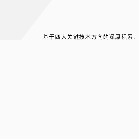
基于四大关键技术方向的深厚积累
在中小型自主水下航行器技术领域，我们
姿态抗流运动控制技术，使装备在强流环
学研究提供了持久勘探能力。水下高效大
能作