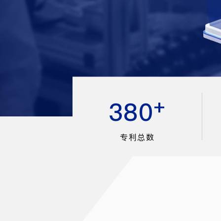
+
380
专利总数