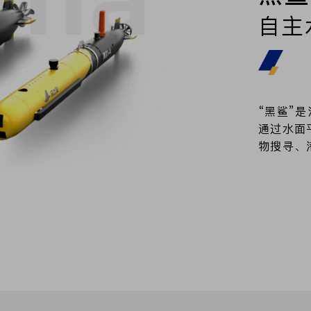
自主
“黑鲨”
通过水面
物搜寻、