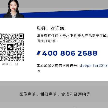
2350mm*Ø250mm
您好！欢迎您
100kg
如果您有任何关于水下机器人产品需要了解
请拨打电话：
0-300m
400 806 2688
巡航4-6kn，最大12kn
微信扫一扫
或添加深之蓝官方微信号:
deepinfar2013
询
INS+DVL+GPS/BDS
图像声呐、侧扫声呐、合成孔径声呐等