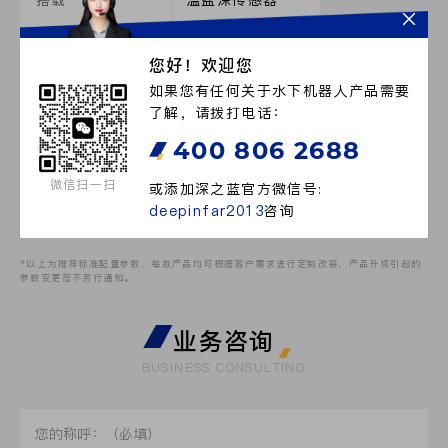
搭载
温盐深传感器
单次剖面测量层
100层
您好！欢迎您
数
如果您有任何关于水下机器人产品需要
了解，请拨打电话：
采样间隔
2~25m，可设定
400 806 2688
通讯方式
北斗通讯或
微信扫一扫
或添加深之蓝官方微信号:
Argos通讯
deepinfar2013
咨询
*以上为推荐标准配置参数，每款产品均可根据客户需求进行定制改装，产品升级引起的
参数变更恕不另行通知。
业务咨询
BUSINESS CONSULTING