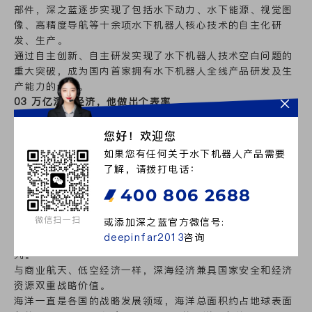
部件，深之蓝逐步实现了包括水下动力、水下能源、视觉图
像、高精度导航等十余项水下机器人核心技术的自主化研
发、生产。
通过自主创新、自主研发实现了水下机器人技术空白问题的
重大突破，成为国内首家拥有水下机器人全线产品研发及生
产能力的企业。
03 万亿深海经济，他做出个表率
2025年是深海经济元年。
在2025年2月24日，自然资源部发布了《2024年中国海洋
您好！欢迎您
经济统计公报》。《公报》显示：
如果您有任何关于水下机器人产品需要
2024年我国海洋经济总量再上新台阶，首次突破10万亿。
了解，请拨打电话：
根据麦哲洞察，中国海洋生产总值2025年预计突破13万亿
400 806 2688
元，其中深海科技相关产业的占比将超过25%，市场规模有
望达到3.25万亿元以上。
微信扫一扫
或添加深之蓝官方微信号:
而在一个多月后，我国政府工作报告发布。其中“深海科
deepinfar2013
咨询
技”被首次纳入其中，且深海科技与商业航天、低空经济并
列。
与商业航天、低空经济一样，深海经济兼具国家安全和经济
资源双重战略价值。
海洋一直是各国的战略发展领域，海洋总面积约占地球表面