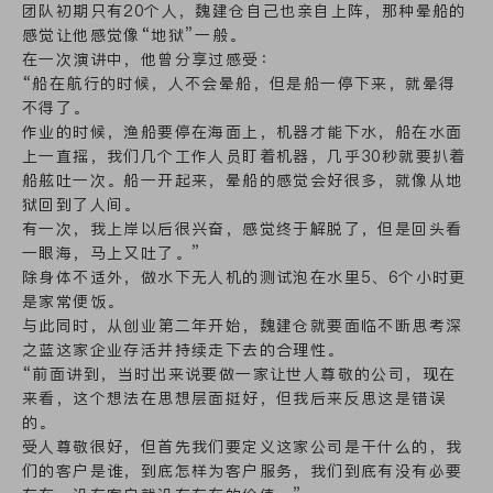
团队初期只有20个人，魏建仓自己也亲自上阵，那种晕船的
感觉让他感觉像“地狱”一般。
在一次演讲中，他曾分享过感受：
“船在航行的时候，人不会晕船，但是船一停下来，就晕得
不得了。
作业的时候，渔船要停在海面上，机器才能下水，船在水面
上一直摇，我们几个工作人员盯着机器，几乎30秒就要扒着
船舷吐一次。船一开起来，晕船的感觉会好很多，就像从地
狱回到了人间。
有一次，我上岸以后很兴奋，感觉终于解脱了，但是回头看
一眼海，马上又吐了。”
除身体不适外，做水下无人机的测试泡在水里5、6个小时更
是家常便饭。
与此同时，从创业第二年开始，魏建仓就要面临不断思考深
之蓝这家企业存活并持续走下去的合理性。
“前面讲到，当时出来说要做一家让世人尊敬的公司，现在
来看，这个想法在思想层面挺好，但我后来反思这是错误
的。
受人尊敬很好，但首先我们要定义这家公司是干什么的，我
们的客户是谁，到底怎样为客户服务，我们到底有没有必要