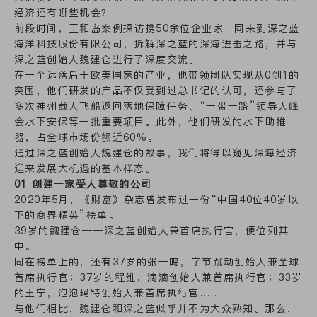
经济还有哪些机会？
前段时间，正和岛案例探访携50余位企业家一同来到深之蓝
海洋科技股份有限公司，拆解深之蓝的深海进击之路，并与
深之蓝创始人魏建仓进行了深度交流。
在一个远落后于欧美国家的产业，他带领团队实现从0到1的
突围，他们研发的产品不仅受到过总书记的认可，还参与了
多次神州载人飞船返回落地保障任务、“一带一路”领导人峰
会水下安保等一批重要项目。此外，他们研发的水下助推
器，占全球市场份额近60%。
通过深之蓝创始人魏建仓的故事，我们将得以窥见深海经济
迎来发展大机遇的基本样态。
01 创建一家受人尊敬的公司
2020年5月，《财富》杂志曾发布过一份“中国40位40岁以
下的商界精英”榜单。
39岁的魏建仓——深之蓝创始人兼首席执行官，便位列其
中。
同在榜单上的，还有37岁的张一鸣，字节跳动创始人兼全球
首席执行官；37岁的程维，滴滴创始人兼首席执行官；33岁
的王宁，泡泡玛特创始人兼首席执行官……
与他们相比，魏建仓和深之蓝似乎并不为大众熟知。那么，