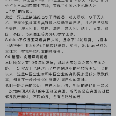
始打入日本和东南亚市场，实现了中国水下机器人出
口“零”的突破。
此后，深之蓝接连推出水下助推器、动力浮板、水下无人
机、智能冲浪板等多类别涉水运动智能产品，并将产品远销
至美国、澳大利亚、德国、法国、意大利、瑞士、日本、韩
国、泰国、马来西亚等海外80余个国家。
Sublue不仅是亚马逊类目头牌，且拿下14轮融资，占据水
下助推器行业近60%全球市场份额。如今，Sublue已成为
全球水下智能科技行业的领导者。
04 结语：向着深海前进
再回顾深之蓝10多年的发展，魏建仓带领深之蓝的突围之
路，一定程度上也映射出了中国制造业的科技突围史：长期
以来，这些中国企业家和中国企业的身影更多是低头默默做
事，却又在一步步尝试中逐渐占据产业的高地。
他们一路走来的经历，往往大同小异，相同的是他们一次又
一次地实现从0到1的中国制造突围，相同的是在突围的过程
都是跌宕起伏，不同的是，各有各吃过的苦。