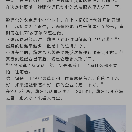
于是，再三权衡后，魏建仓选择了从军队裸辞出来创业。
在决定辞职前，魏建仓还把创业的想法跟家里人说了一下。
魏建仓的父亲是个小企业主，在上世纪80年代就开始开饭
店，起初是为了谋生，后面慢慢地当成一份事业在经营，直
到现在快70岁了依然还在做。
回想起这段经历时，魏建仓还略微调侃起自己的老爹：“虽
然赚的钱越来越少，但是干的还挺开心。”
不过在当时，魏建仓老爹是坚决反对魏建仓出来创业的。但
真等到魏建仓出来后，魏建仓老爹又改了口。
“他跟我说了两句话，第一句是既然干上了就什么都不要
怕，往前看；
第二句是，干企业最重要的一件事就是首先让你的员工吃
好，如果连饭都吃不好，你的企业肯定干不好。”
在2012年底，魏建仓从军队离开，2013年，魏建仓创立深
之蓝，踏入水下机器人行业。