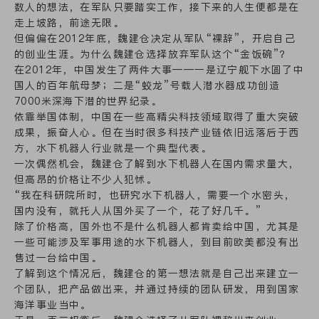
数人的想法，在军队只要踏实工作，接下来的人生便都是在
走上坡路，前途无限。
但偏偏在2012年底，魏建仓决定从军队“裸辞”，开启自己
的创业生涯。为什么魏建仓选择放弃军队这个“金饭碗”？
在2012年，中国发生了两件大事——一是辽宁舰下水圆了中
国人的百年航母梦；二是“蛟龙”号载人潜水器成功创造
7000米深海下潜的世界纪录。
依靠举国体制，中国在一些高精尖科技领域取得了重大突破
成果，振奋人心。但在当时很多科技产业链依旧远落后于西
方，水下机器人行业就是一个典型代表。
一次偶然机会，魏建仓了解到水下机器人在国内需求量大，
但高昂的价格让不少人犯怵。
“我在科研院所时，也研究水下机器人，需要一个水密头，
国内没有，就托人从国外买了一个，花了好几千。”
除了价格高，国外也不是什么机器人都肯卖给中国，尤其是
一些可能涉及军事用途的水下机器人，到目前欧美都没有出
售过一台给中国。
了解到这个情况后，魏建仓的第一想法就是自己出来建立一
个团队，把产品做出来，并通过持续的团队研发，用到国家
海洋事业当中。