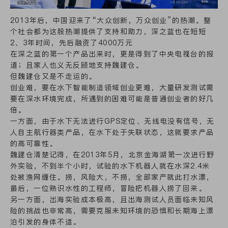
2013年后，中国迎来了“大众创新，万众创业”的热潮。整
个社会都为这股热潮提供了支持和助力，深之蓝也在短短
2、3年时间，先后融资了4000万元
在深之蓝的第一个产品出来时，更是得到了中央电视台的报
道；且家人也义无反顾地支持魏建仓。
但魏建仓又是不走运的。
创业难，要在水下智能制造领域创业更难，大量研发测试需
要在深水环境完成，所遇到的困难可能是普通创业者的好几
倍。
一方面，由于水下无法进行GPS定位、无线电没有信号，无
人自主航行器类产品，在水下处于失联状态，这就要求产品
的高可靠性。
魏建仓清楚记得，在2013年5月，北京金海湖第一次进行野
外实验，不到半个小时，试验的水下机器人就在水深2.4米
处被渔网缠住。捞，风险大，不捞，全部家产就此打水漂，
最后，一位熟识水性的工程师，冒险把机器人捞了回来。
另一方面，出海实验成本极高，且出海测试人员面临未知风
险的挑战也非常高，需要克服未知环境的恐惧和长期海上漂
泊引发的身体不适。