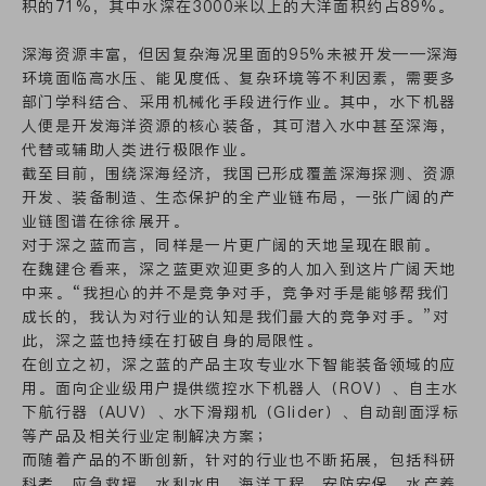
积的71%，其中水深在3000米以上的大洋面积约占89%。
深海资源丰富，但因复杂海况里面的95%未被开发——深海
环境面临高水压、能见度低、复杂环境等不利因素，需要多
部门学科结合、采用机械化手段进行作业。其中，水下机器
人便是开发海洋资源的核心装备，其可潜入水中甚至深海，
代替或辅助人类进行极限作业。
截至目前，围绕深海经济，我国已形成覆盖深海探测、资源
开发、装备制造、生态保护的全产业链布局，一张广阔的产
业链图谱在徐徐展开。
对于深之蓝而言，同样是一片更广阔的天地呈现在眼前。
在魏建仓看来，深之蓝更欢迎更多的人加入到这片广阔天地
中来。“我担心的并不是竞争对手，竞争对手是能够帮我们
成长的，我认为对行业的认知是我们最大的竞争对手。”对
此，深之蓝也持续在打破自身的局限性。
在创立之初，深之蓝的产品主攻专业水下智能装备领域的应
用。面向企业级用户提供缆控水下机器人（ROV）、自主水
下航行器（AUV）、水下滑翔机（Glider）、自动剖面浮标
等产品及相关行业定制解决方案；
而随着产品的不断创新，针对的行业也不断拓展，包括科研
科考、应急救援、水利水电、海洋工程、安防安保、水产养