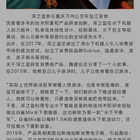
深之蓝参与重庆万州公交车坠江营救
凭借着多年的技术积累和产品研发创新，深之蓝在水下机器
人动力组件、机身流体线性设计、控制算法、水下自主导航
算法、核心元器件等层面均达到全球领先水平。
此外，在2017年，深之蓝还做出了将水下机器人引入消费级
市场的首次尝试。创立了消费级品牌Sublue，涵盖游泳、潜
水、亲子娱乐等领域。
关于深之蓝研发消费级产品，魏建仓还分享了一个小故事。
在2015年，他教自己儿子游泳时，儿子让他背着自己游泳。
“实际上世界游泳冠军背着人想游泳，也是非常困难的，甚
至可能游不了。我就想了一下，我们做的水下推进器拉着
人，我就可以背着他，只要速度足够就能把他带起来。”
于是，深之蓝利用专业水下智能装备的制造技术和研发经验
推出白鲨Mix水下助推器，这也被称为第一款“水下平衡
车”。白鲨Mix能以每秒1.5米的速度提供水下前进动力，还
可挂载水下摄影装备。
2018年，产品亮相美国拉斯维加斯消费电子展，引起轰动；
2019年，深之蓝和3家日本企业签署合作协议，相关产品开