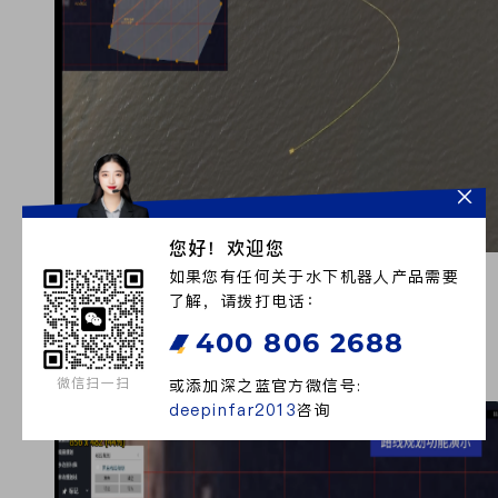
您好！欢迎您
如果您有任何关于水下机器人产品需要
（自主完成区域搜寻）
了解，请拨打电话：
自主返航功能的使用能够极大地便利了ROV的回收过
程。用户可在作业开始前预先设定返航点，一旦ROV完成既
400 806 2688
定任务，它便会智能识别并自动返回至该固定位置，极大地
简化了回收流程，提高了作业效率。
微信扫一扫
或添加深之蓝官方微信号:
deepinfar2013
咨询