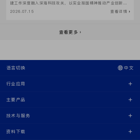
建工作深度融入深海科技攻关，以实业报国精神推动产业创新发
展，荣膺“天津市优秀党务工作者”称号。
2026.07.15
查看详情
查看更多
语言切换
中文
行业应用
主要产品
技术与服务
资料下载