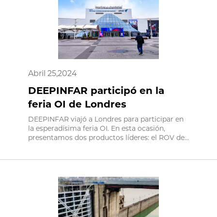
Abril 25,2024
DEEPINFAR participó en la
feria OI de Londres
DEEPINFAR viajó a Londres para participar en
la esperadísima feria OI. En esta ocasión,
presentamos dos productos líderes: el ROV de
microobservación (el ROV miniaturizado de la
serie Hetun) y el dron submarino MAX2,
además del lanzamiento de un nuevo ROV
profesional ligero (el Performer M6), para
mostrar al mundo la innovación de
DEEPINFAR en el campo de los ROV.