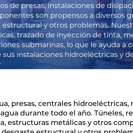
os de presas, instalaciones de disipac
ponentes son propensos a diversos gr
estructural y otros problemas. Nuest
cas, trazado de inyección de tinta, m
ciones submarinas, lo que le ayuda a c
us instalaciones hidroeléctricas y d
, presas, centrales hidroeléctricas, r
agua durante todo el año. Túneles, r
ía, estructuras metálicas y otros co
 desgaste estructural y otros proble