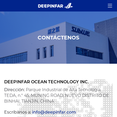
CONTÁCTENOS
DEEPINFAR OCEAN TECHNOLOGY INC.
Dirección:
Parque Industrial de Alta Tecnología
TEDA, n.° 45, MUNING ROAD, NUEVO DISTRITO DE
BINHAI, TIANJIN, CHINA
Escríbanos a:
info@deepinfar.com